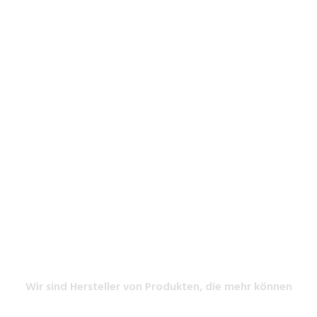
LS Solution
Qualität ist unsere Stärke
Wir sind Hersteller von Produkten, die mehr können
Aus der Hingabe zu guten Produkten, die zu einem